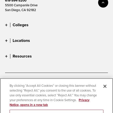
619-594-5200
5500 Campanile Drive
San Diego, CA 92182
Colleges
Locations
Resources
Accessibility
Document Readers
By clicking “Accept All Cookies” or closing this banner without
selecting “Reject All,” you consent to the use of all cookies. To
Digital Privacy Statement
Cookie Settings
use only essential cookies, select “Reject All.” You may change
Campus Safety Reports
Institutional Disclosures
your preferences at any time in Cookie Settings.
Privacy
Notice, opens in a new tab
Student Parent Resource
Affirming Equal Opportunity