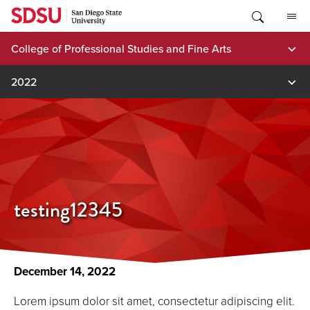
Skip
to
content
College of Professional Studies and Fine Arts
2022
testing12345
December 14, 2022
Lorem ipsum dolor sit amet, consectetur adipiscing elit.